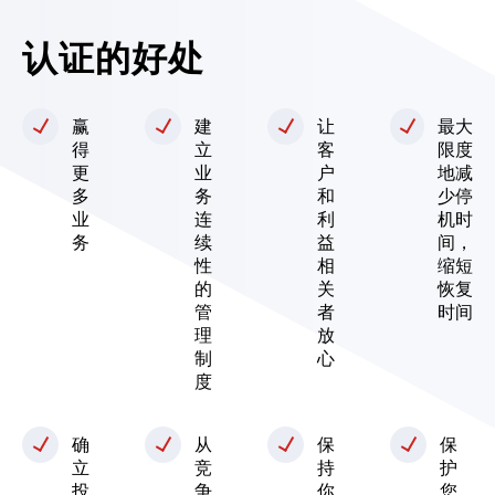
认证的好处
赢
建
让
最大
得
立
客
限度
更
业
户
地减
多
务
和
少停
业
连
利
机时
务
续
益
间，
性
相
缩短
的
关
恢复
管
者
时间
理
放
制
心
度
确
从
保
保
立
竞
持
护
投
争
你
您