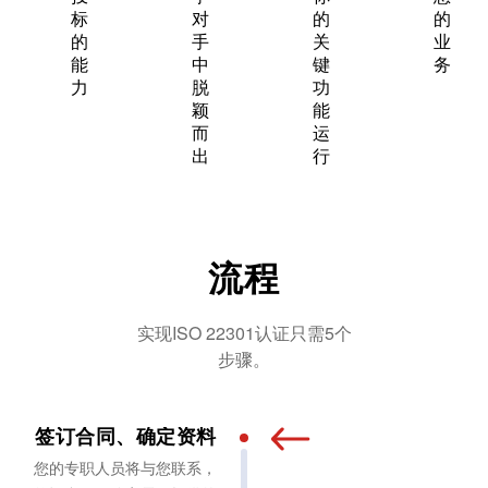
标
对
的
的
的
手
关
业
能
中
键
务
力
脱
功
颖
能
而
运
出
行
流程
实现ISO 22301认证只需5个
步骤。
签订合同、确定资料
您的专职人员将与您联系，